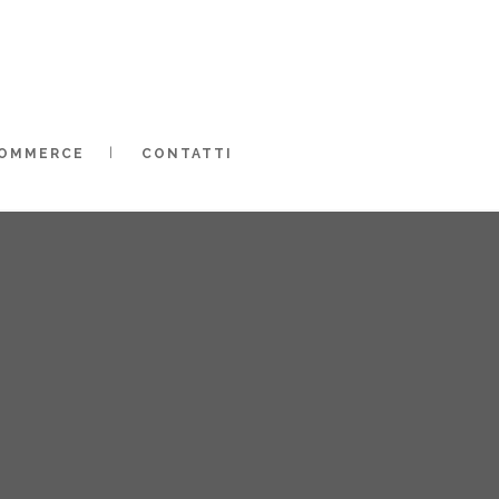
COMMERCE
CONTATTI