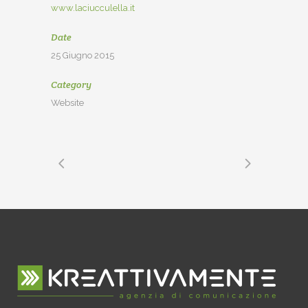
www.laciucculella.it
Date
25 Giugno 2015
Category
Website